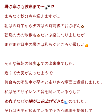
暑さ寒さも彼岸まで〜
!?
まもなく秋分点を迎えますが…
朝は５時半から夕方は６時前後のおさぽん
朝晩の犬の散歩も
だいぶ楽になりましたが
まだまだ日中の暑さは和らぐどころか厳しい
そんな毎朝の散歩
での出来事でした。
近くで火災があったようで
何台もの消防車が早々と走りさる場面に遭遇しました。
私はそのサイレンの音を聞いているうちに
あれ？
なぜか
涙がこみ上げてきた
のでした。
それは火災が起きているであろう現場を想像して