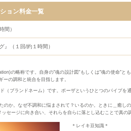
ション料金一覧
５時間）
ング』（１回/約１時間）
tegration)の略称です。自身の”魂の設計図”もしくは”魂の使
ギーの調和と統合を目指します。
メソッド（ブランドネーム）です。ポーザというひとつのパイプ
めたのか。なぜ不調和に悩まされて？いるのか。ときに＿癒し
のメッセージに向き合い、それらを自らに落とし込むことで真の
＊レイキ豆知識＊