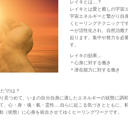
レイキとは…？
レイキとは愛と癒しの宇宙
宇宙エネルギーと繋がり自
くヒーリングテクニックで
ーが活性化され、自然治癒
起ります。集中や努力を必
す。
レイキの効果…
＊心身に対する働き
＊潜在能力に対する働き
た”のは？
り見つめて、いまの自分自身に適したエネルギーの状態に調
て、心・身・魂・氣・霊性….自らに起こる気づきとともに、
動（状態）に心身を統合させてゆくヒーリングワークです。