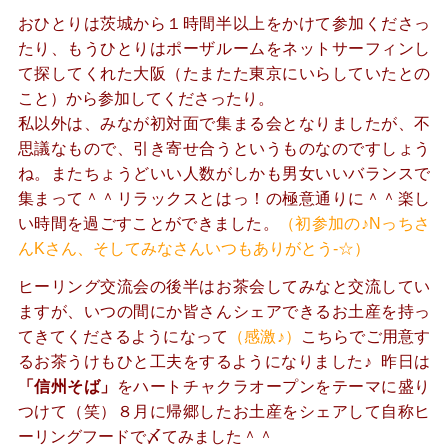
おひとりは茨城から１時間半以上をかけて参加くださっ
たり、もうひとりはポーザルームをネットサーフィンし
て探してくれた大阪（たまたた東京にいらしていたとの
こと）から参加してくださったり。
私以外は、みなが初対面で集まる会となりましたが、不
思議なもので、引き寄せ合うというものなのですしょう
ね。またちょうどいい人数がしかも男女いいバランスで
集まって＾＾リラックスとはっ！の極意通りに＾＾楽し
い時間を過ごすことができました。
（初参加の♪Nっちさ
んKさん、そしてみなさんいつもありがとう-☆）
ヒーリング交流会の後半はお茶会してみなと交流してい
ますが、いつの間にか皆さんシェアできるお土産を持っ
てきてくださるようになって
（感激♪）
こちらでご用意す
るお茶うけもひと工夫をするようになりました♪ 昨日は
「信州そば」
をハートチャクラオープンをテーマに盛り
つけて（笑）８月に帰郷したお土産をシェアして
自称ヒ
ーリングフードで〆てみました＾＾