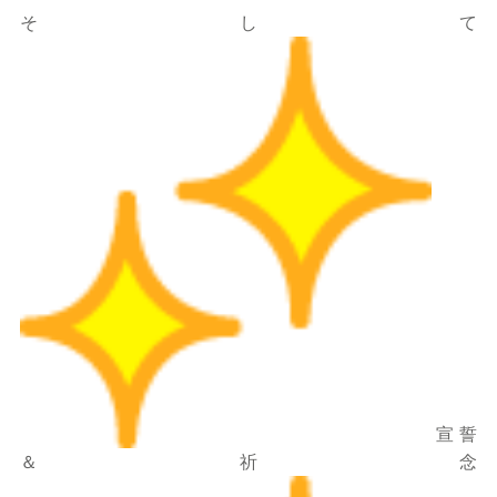
そして
宣誓
＆祈念