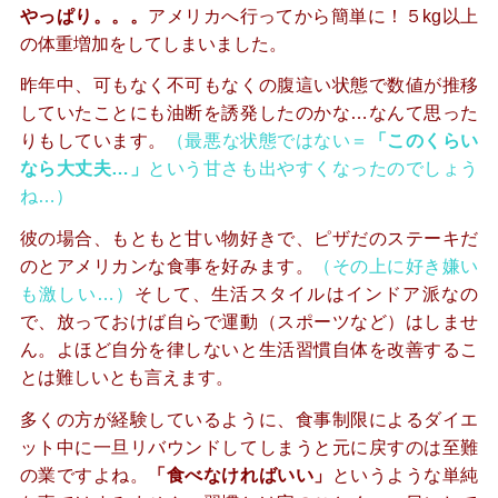
やっぱり。。。
アメリカへ行ってから簡単に！５kg以上
の体重増加をしてしまいました。
昨年中、可もなく不可もなくの腹這い状態で数値が推移
していたことにも油断を誘発したのかな…なんて思った
りもしています。
（最悪な状態ではない＝
「このくらい
なら大丈夫…」
という甘さも出やすくなったのでしょう
ね…）
彼の場合、もともと甘い物好きで、ピザだのステーキだ
のとアメリカンな食事を好みます。
（その上に好き嫌い
も激しい…）
そして、生活スタイルはインドア派なの
で、放っておけば自らで運動（スポーツなど）はしませ
ん。よほど自分を律しないと生活習慣自体を改善するこ
とは難しいとも言えます。
多くの方が経験しているように、食事制限によるダイエ
ット中に一旦リバウンドしてしまうと元に戻すのは至難
の業ですよね。
「食べなければいい」
というような単純