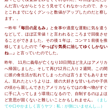
んだ言いながらとうとう見せてくれなかったので、きっ
とこれまでになくグンっと数値がアップしたのだと察し
ます。。
一昨年
「毎日の足もみ」
と食事や適度な運動に気を遣う
などして、ほぼ正常値！と言われるところまで回復させ
ることができました。その後１年は、コンマ１前後を推
移してましたので
「やっぱり気長に治してゆくしかない
ね…」
と言っていたのでした。
昨年、 11月に義母が亡くなり10日間ほど主人はアメリカ
へ帰国しました。そして再び12月に入り２週間。この間
に彼の食生活が乱れてしまったのは言うまでもありませ
ん。乱れたというよりは、彼の大好きな甘いものや子供
の頃から親しんできたアメリカならではの食べ物がすぐ
に手に入ってしまう環境になるので、自制するのはよほ
ど意思が固くないと難しいことかもしれません。
（まし
てや口やかましく言うヤツ：私：が側にいませんし…）