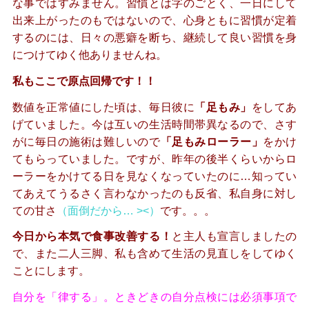
な事ではすみません。習慣とは字のごとく、一日にして
出来上がったのもではないので、心身ともに習慣が定着
するのには、日々の悪癖を断ち、継続して
良い習慣を
身
につけてゆく他ありませんね。
私もここで原点回帰です！！
数値を正常値にした頃は、毎日彼に
「足もみ」
をしてあ
げていました。今は互いの生活時間帯異なるので、さす
がに毎日の施術は難しいので
「足もみローラー」
をかけ
てもらっていました。ですが、昨年の後半くらいからロ
ーラーをかけてる日を見なくなっていたのに…知ってい
てあえてうるさく言わなかったのも反省、私自身に対し
ての甘さ
（面倒だから… ><）
です。。。
今日から本気で食事改善する！
と主人も宣言しましたの
で、また二人三脚、私も含めて生活の見直しをしてゆく
ことにします。
j
自分を「律する」。ときどきの自分点検には必須事項で