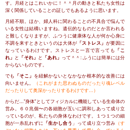
す。月経とはこれいかに！＾＾月の動きと私たち女性は
深く関係していることの証しでもあるように思います。
月経不順。ほか、婦人科に関わることの不具合で悩んで
いる女性は結構いますね。遺伝的なものだとか言われる
と難しくなりますが、ふつうに健康体な人が何か心身に
不調を来すときというのは大体が
「ストレス」
が要因に
なっているわけです。ストレスと一言で言っても
「こ
れ」
と
「それ」
と
「あれ」
って＾＾: ふうには簡単には分
からないものです。
でも
「そこ」
を紐解かないとなかなか根本的な改善には
向いません。
（これがまた思わぬものだったり魂レベル
だったりして奥深かったりするわけです…）
からだ…”身体”としてフィジカルに機能している生命体の
営み。６０兆個〜の各細胞が互いに調和しあって成り立
っているのが、私たちの身体なわけです。１つ１つの細
胞が一糸乱れずに
「生かし合う
」って成り立つ営み
（す