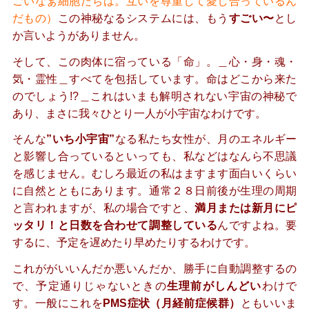
ごいなぁ細胞たちは。互いを尊重して愛し合っているん
だもの）
この神秘なるシステムには、もう
すごい〜
とし
か言いようがありません。
そして、この肉体に宿っている「命」。＿心・身・魂・
気・霊性＿すべてを包括しています。命はどこから来た
のでしょう!?＿これはいまも解明されない宇宙の神秘で
あり、まさに我々ひとり一人が小宇宙なわけです。
そんな
”いち小宇宙”
なる私たち女性が、月のエネルギー
と影響し合っているといっても、私などはなんら不思議
を感じません。むしろ最近の私はますます面白いくらい
に自然とともにあります。通常２８日前後が生理の周期
と言われますが、私の場合ですと、
満月または新月にピ
ッタリ！と日数を合わせて調整している
んですよね。要
するに、予定を遅めたり早めたりするわけです。
これががいいんだか悪いんだか、勝手に自動調整するの
で、予定通りじゃないときの
生理前がしんどい
わけで
す。一般にこれを
PMS症状（月経前症候群）
ともいいま