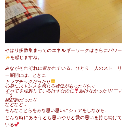
やはり多数集まってのエネルギーワークはさらにパワー
を感じますね。
みながそれぞれに置かれている、ひとり一人のストーリ
ー展開には、ときに
ドラマチックだったり
心身にストレスを感じる状況があったり(-｡-;
すべてを理解しているはずなのに
動けなかったり(￣▽
￣;)
絶好調だったり
などなど…
そんなことらをみな思い思いにシェアをしながら、
どんな時にあろうとも思いやりと愛の思いを持ち続けて
いる