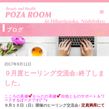
ブログ
2017年9月11日
９月度ヒーリング交流会♪終了しま
した。
こころの美健
からだの美健
自他とものサポート＆ワ
ークするぽーざです(^.^v
９月１０日（日）開催のヒーリング交流会
♪ 定員満席にて