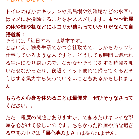
トイレのほかにキッチンや風呂場や洗濯場などの水回り
はマメにお掃除
することをおススメします。
＆〜〜部屋
の床や棚や机などにホコリが積もっていたりだなんて言
語道断！
そうじは
「毎日する」
は基本です。
とはいえ、独身生活でかつ会社勤めで、しかもガッツリ
仕事しているような人ですと、
どうしても時間に追われ
る生活になり易いので、なかなかそうじをする時間を見
いだせなかったり、
夜遅くドット疲れて帰ってくるとそ
うじする気力すら失っている…こともあるかもしれませ
ん。
もちろん心身を休めることは最優先。ぜひそうなさって
ください。。
ただ、程度の問題はありますが、できるだけキレイな部
屋を心がけて欲しいのです。
ちらかった部屋や汚な過ぎ
る空間の中では
「居心地のよさ」
は得られません。