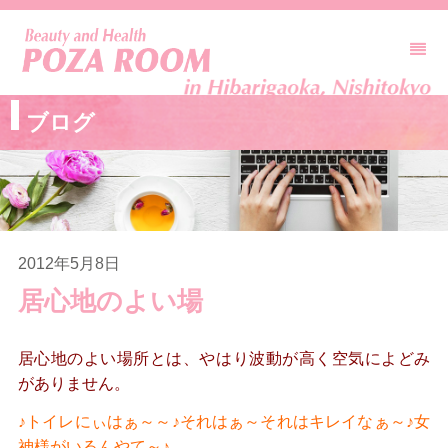
ブログ
2012年5月8日
居心地のよい場
居心地のよい場所とは、やはり波動が高く空気によどみ
がありません。
♪トイレにぃはぁ～～♪それはぁ～それはキレイなぁ～♪女
神様がいるんやて～♪